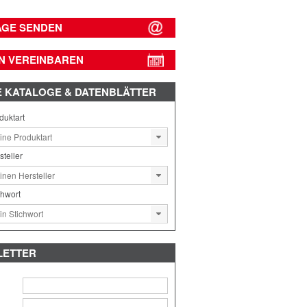
AGE SENDEN
N VEREINBAREN
E
KATALOGE & DATENBLÄTTER
duktart
steller
chwort
LETTER