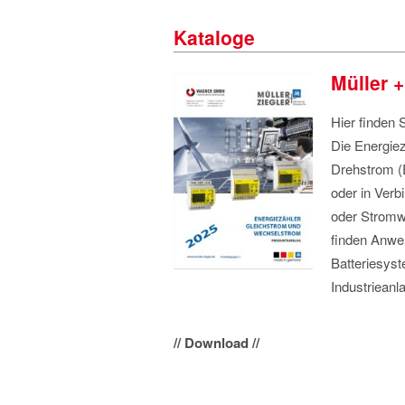
Kataloge
Müller +
Hier finden S
Die Energiez
Drehstrom (
oder in Ver
oder Stromw
finden Anwen
Batteriesys
Industrieanl
// Download //