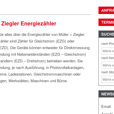
ANFR
 Ziegler Energiezähler
TERMI
SUCH
ie alles über die Energiezähler von Müller + Ziegler.
ähler sind Zähler für Gleichstrom (EZG) oder
nach Pro
EZD). Die Geräte können entweder für Direktmessung
bindung mit Nebenwiderständen (EZG – Gleichstrom)
nach Her
andlern (EZD – Drehstrom) betrieben werden. Sie
dung, je nach Ausführung, in Photovoltaikanlagen,
nach Sti
teme, Ladestationen, Gleichstrommaschinen oder
agen, Werkstätten, Maschinen und Büros.
NEWS
Email
Anrede