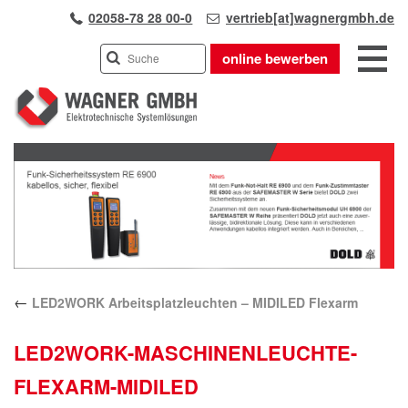
02058-78 28 00-0
vertrieb[at]wagnergmbh.de
online bewerben
INDUSTRIEVERTRETUNG
Previous
UNSER TEAM
Next
WIR ÜBER UNS
KARRIERE
PRODUKTE
PARTNER
←
LED2WORK Arbeitsplatzleuchten – MIDILED Flexarm
APPLIKATIONEN
LÖSUNGEN
LED2WORK-MASCHINENLEUCHTE-
KONTAKT
FLEXARM-MIDILED
ANFAHRT