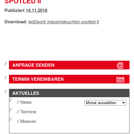
SPOTLED II
IMPRESSUM
Publiziert
14.11.2016
DATENSCHUTZ
Download:
led2work industrieleuchten spotled II
ANFRAGE SENDEN
TERMIN VEREINBAREN
AKTUELLES
News
Termine
Messen