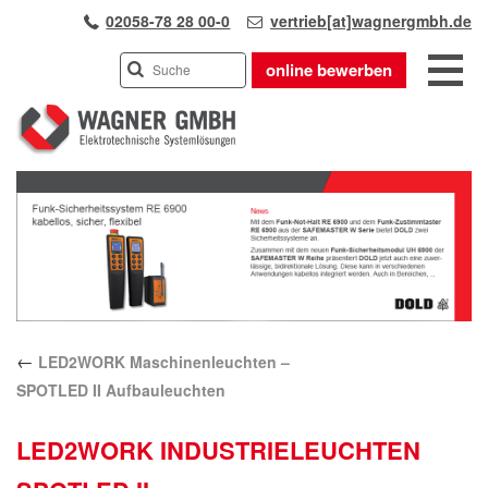
02058-78 28 00-0
vertrieb[at]wagnergmbh.de
online bewerben
INDUSTRIEVERTRETUNG
Previous
UNSER TEAM
Next
WIR ÜBER UNS
KARRIERE
PRODUKTE
PARTNER
←
LED2WORK Maschinenleuchten –
APPLIKATIONEN
SPOTLED II Aufbauleuchten
LÖSUNGEN
KONTAKT
LED2WORK INDUSTRIELEUCHTEN
ANFAHRT