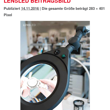
LENSLED BEITRAGSBILD
IMPRESSUM
Publiziert
14.11.2016
|
Die gesamte Größe beträgt
283 × 401
DATENSCHUTZ
Pixel