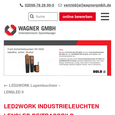
02058-78 28 00-0
vertrieb[at]wagnergmbh.de
online bewerben
INDUSTRIEVERTRETUNG
Previous
UNSER TEAM
Next
WIR ÜBER UNS
KARRIERE
PRODUKTE
PARTNER
←
LED2WORK Lupenleuchten –
APPLIKATIONEN
LENSLED II
LÖSUNGEN
KONTAKT
LED2WORK INDUSTRIELEUCHTEN
ANFAHRT