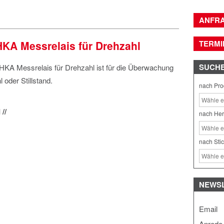
ANFR
A Messrelais für Drehzahl
TERMI
SUCH
A Messrelais für Drehzahl ist für die Überwachung
 oder Stillstand.
nach Pro
//
nach Her
nach Sti
NEWS
Email
Anrede