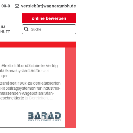
 00-0
vertrieb[at]wagnergmbh.de
online bewerben
SUM
CHUTZ