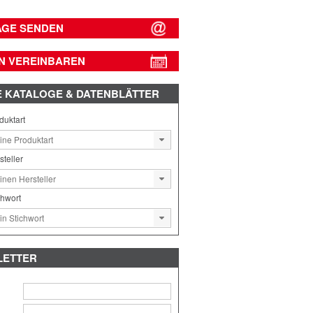
AGE SENDEN
N VEREINBAREN
E
KATALOGE & DATENBLÄTTER
duktart
steller
chwort
LETTER