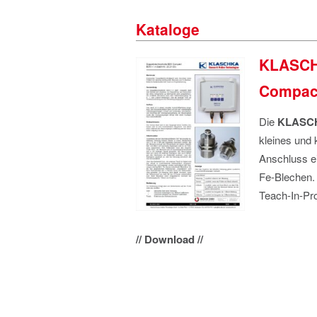
Kataloge
KLASCH
Compact
Die
KLASCH
kleines und 
Anschluss e
Fe-Blechen. 
Teach-In-Pr
// Download //