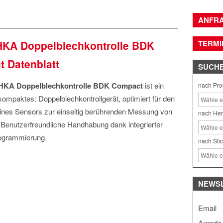
ANFR
KA Doppelblechkontrolle BDK
TERMI
 Datenblatt
SUCH
KA Doppelblechkontrolle BDK Compact
ist ein
nach Pro
kompaktes: Doppelblechkontrollgerät, optimiert für den
ines Sensors zur einseitig berührenden Messung von
nach Her
Benutzerfreundliche Handhabung dank integrierter
ogrammierung.
nach Sti
NEWS
Email
Anrede