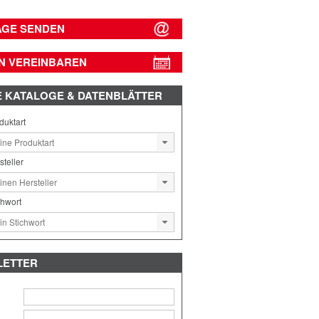
AGE SENDEN
N VEREINBAREN
E
KATALOGE & DATENBLÄTTER
duktart
steller
chwort
LETTER