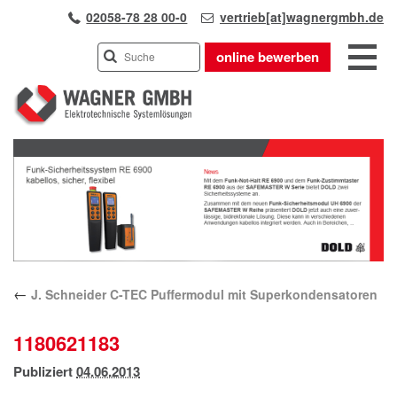
02058-78 28 00-0
vertrieb[at]wagnergmbh.de
online bewerben
INDUSTRIEVERTRETUNG
Previous
UNSER TEAM
Next
WIR ÜBER UNS
KARRIERE
PRODUKTE
PARTNER
←
J. Schneider C-TEC Puffermodul mit Superkondensatoren
APPLIKATIONEN
LÖSUNGEN
1180621183
KONTAKT
Publiziert
04.06.2013
ANFAHRT