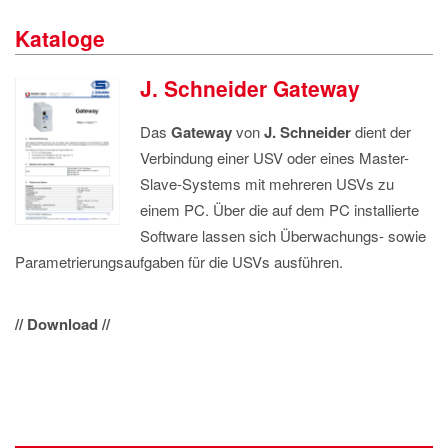
IMPRESSUM
Kataloge
DATENSCHUTZ
J. Schneider Gateway
Das
Gateway
von
J. Schneider
d
i
en
t
de
r
Verbindung einer
USV
oder
ein
es
Master-
Slave-System
s
mit mehreren USVs
zu
einem PC.
Ü
ber d
i
e au
f
dem PC installierte
Software
lass
en
sich
Überwachungs-
sow
ie
Parametrieru
n
g
s
a
ufga
ben
fü
r
d
i
e USVs
a
u
sf
ü
h
r
en.
// Download //