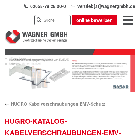
02058-78 28 00-0
vertrieb[at]wagnergmbh.de
online bewerben
INDUSTRIEVERTRETUNG
Previous
UNSER TEAM
Next
WIR ÜBER UNS
KARRIERE
PRODUKTE
PARTNER
←
HUGRO Kabelverschraubungen EMV-Schutz
APPLIKATIONEN
LÖSUNGEN
HUGRO-KATALOG-
KONTAKT
KABELVERSCHRAUBUNGEN-EMV-
ANFAHRT