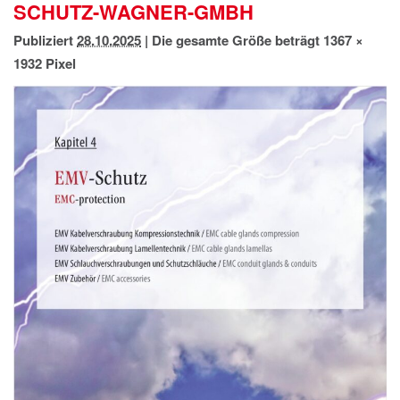
SCHUTZ-WAGNER-GMBH
IMPRESSUM
DATENSCHUTZ
Publiziert
28.10.2025
|
Die gesamte Größe beträgt
1367 ×
1932
Pixel