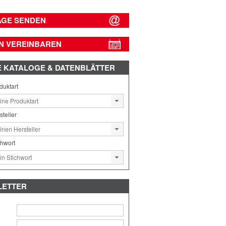
AGE SENDEN
N VEREINBAREN
E
KATALOGE & DATENBLÄTTER
duktart
steller
chwort
LETTER