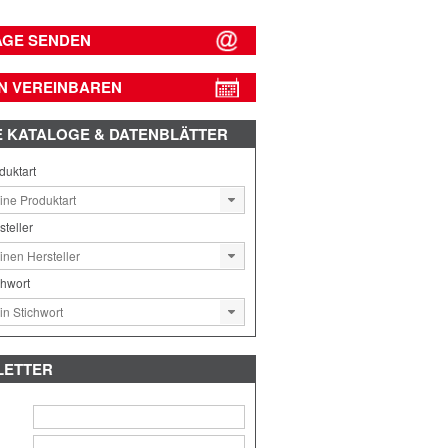
AGE SENDEN
N VEREINBAREN
E
KATALOGE & DATENBLÄTTER
duktart
steller
chwort
LETTER