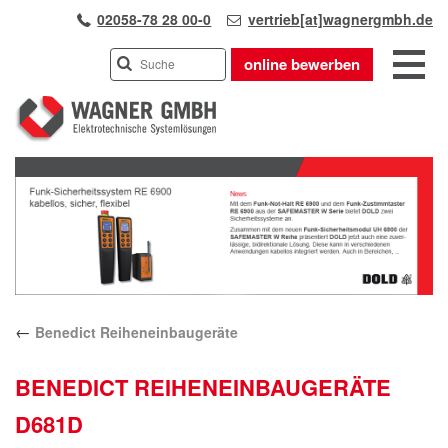
02058-78 28 00-0
vertrieb[at]wagnergmbh.de
online bewerben
INDUSTRIEVERTRETUNG
Previous
UNSER TEAM
Next
WIR ÜBER UNS
KARRIERE
PRODUKTE
PARTNER
←
Benedict Reiheneinbaugeräte
APPLIKATIONEN
LÖSUNGEN
BENEDICT REIHENEINBAUGERÄTE
KONTAKT
D681D
ANFAHRT