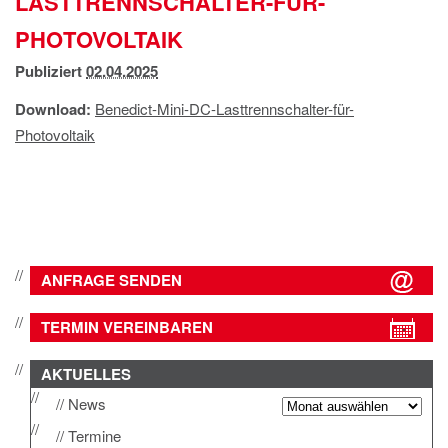
LASTTRENNSCHALTER-FÜR-
IMPRESSUM
PHOTOVOLTAIK
DATENSCHUTZ
Publiziert
02.04.2025
Download:
Benedict-Mini-DC-Lasttrennschalter-für-
Photovoltaik
ANFRAGE SENDEN
TERMIN VEREINBAREN
AKTUELLES
News
Termine