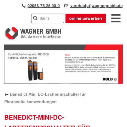
02058-78 28 00-0
vertrieb[at]wagnergmbh.de
online bewerben
INDUSTRIEVERTRETUNG
Previous
UNSER TEAM
Next
WIR ÜBER UNS
KARRIERE
PRODUKTE
PARTNER
←
Benedict Mini DC-Lasttrennschalter für
APPLIKATIONEN
Photovoltaikanwendungen
LÖSUNGEN
KONTAKT
BENEDICT-MINI-DC-
ANFAHRT