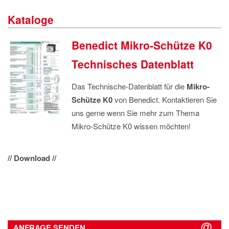
IMPRESSUM
Kataloge
DATENSCHUTZ
Benedict Mikro-Schütze K0
Technisches Datenblatt
Das Technische-Datenblatt für die
Mikro-
Schütze K0
von Benedict. Kontaktieren Sie
uns gerne wenn Sie mehr zum Thema
Mikro-Schütze K0 wissen möchten!
// Download //
ANFRAGE SENDEN