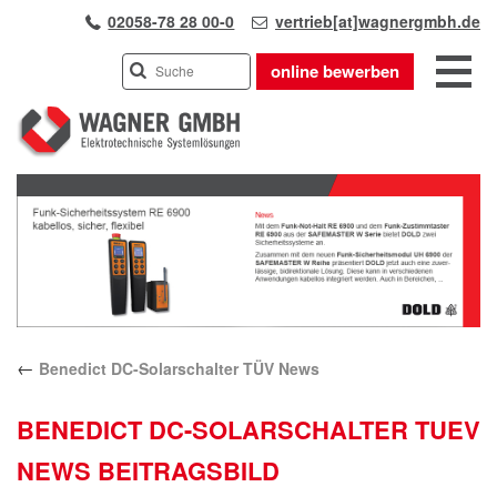
02058-78 28 00-0
vertrieb[at]wagnergmbh.de
online bewerben
INDUSTRIEVERTRETUNG
Previous
UNSER TEAM
Next
WIR ÜBER UNS
KARRIERE
PRODUKTE
PARTNER
←
Benedict DC-Solarschalter TÜV News
APPLIKATIONEN
LÖSUNGEN
BENEDICT DC-SOLARSCHALTER TUEV
KONTAKT
NEWS BEITRAGSBILD
ANFAHRT