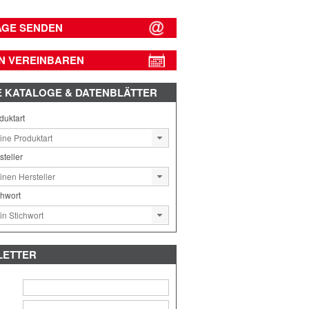
AGE SENDEN
N VEREINBAREN
E
KATALOGE & DATENBLÄTTER
duktart
steller
chwort
LETTER