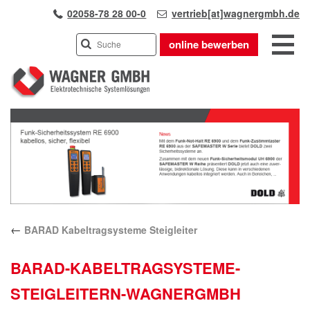
02058-78 28 00-0
vertrieb[at]wagnergmbh.de
online bewerben
INDUSTRIEVERTRETUNG
Previous
UNSER TEAM
Next
WIR ÜBER UNS
KARRIERE
PRODUKTE
PARTNER
←
BARAD Kabeltragsysteme Steigleiter
APPLIKATIONEN
LÖSUNGEN
BARAD-KABELTRAGSYSTEME-
KONTAKT
STEIGLEITERN-WAGNERGMBH
ANFAHRT