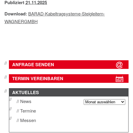
Publiziert
21.11.2025
IMPRESSUM
DATENSCHUTZ
Download:
BARAD-Kabeltragsysteme-Steigleitern-
WAGNERGMBH
ANFRAGE SENDEN
TERMIN VEREINBAREN
AKTUELLES
News
Termine
Messen