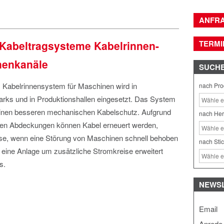
ANFR
abeltragsysteme Kabelrinnen-
TERMI
nenkanäle
SUCH
abelrinnensystem für Maschinen wird in
nach Pro
rks und in Produktionshallen eingesetzt. Das System
einen besseren mechanischen Kabelschutz. Aufgrund
nach Her
ren Abdeckungen können Kabel erneuert werden,
ise, wenn eine Störung von Maschinen schnell behoben
nach Sti
eine Anlage um zusätzliche Stromkreise erweitert
s.
NEWS
Email
Anrede