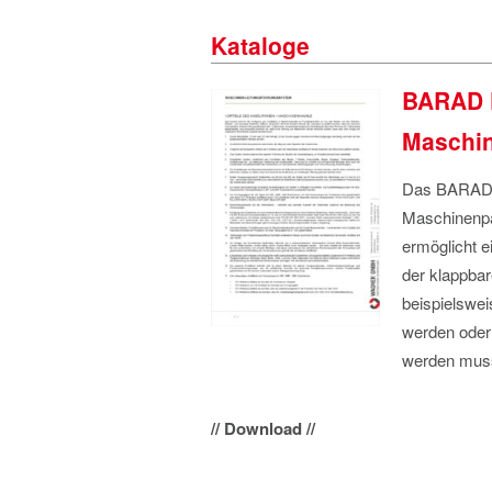
Kataloge
BARAD K
Maschi
Das BARAD K
Maschinenpa
ermöglicht 
der klappba
beispielswe
werden oder 
werden mus
// Download //