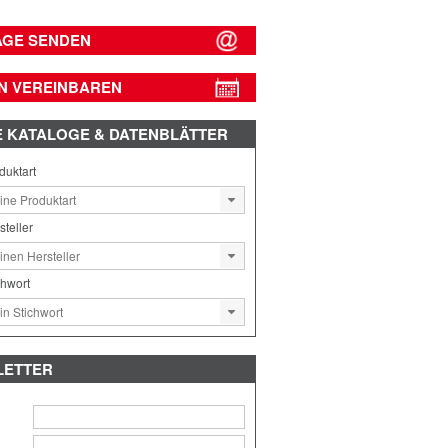
AGE SENDEN
N VEREINBAREN
E
KATALOGE & DATENBLÄTTER
duktart
steller
chwort
LETTER