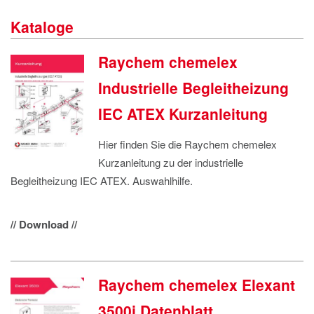
IMPRESSUM
Kataloge
DATENSCHUTZ
Raychem chemelex
Industrielle Begleitheizung
IEC ATEX Kurzanleitung
Hier finden Sie die Raychem chemelex
Kurzanleitung zu der industrielle
Begleitheizung IEC ATEX. Auswahlhilfe.
// Download //
Raychem chemelex Elexant
3500i Datenblatt