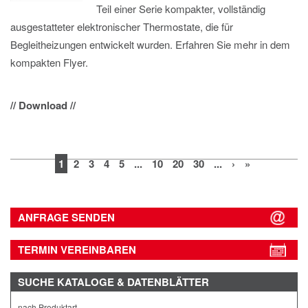
Teil einer Serie kompakter, vollständig
ausgestatteter elektronischer Thermostate, die für
Begleitheizungen entwickelt wurden. Erfahren Sie mehr in dem
kompakten Flyer.
// Download //
1
2
3
4
5
...
10
20
30
...
›
»
ANFRAGE SENDEN
TERMIN VEREINBAREN
SUCHE
KATALOGE & DATENBLÄTTER
nach Produktart