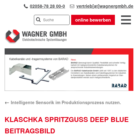
02058-78 28 00-0
vertrieb[at]wagnergmbh.de
online bewerben
INDUSTRIEVERTRETUNG
Previous
UNSER TEAM
Next
WIR ÜBER UNS
KARRIERE
PRODUKTE
PARTNER
←
Intelligente Sensorik im Produktionsprozess nutzen.
APPLIKATIONEN
LÖSUNGEN
KLASCHKA SPRITZGUSS DEEP BLUE
KONTAKT
BEITRAGSBILD
ANFAHRT