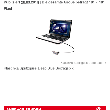
Publiziert
20.03.2018
|
Die gesamte Größe beträgt
181 × 181
IMPRESSUM
Pixel
DATENSCHUTZ
Klaschka Spritzguss Deep Blue
Klaschka Spritzguss Deep Blue Beitragsbild
ANFRAGE SENDEN