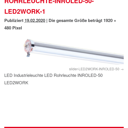
ROHRLEUCHTE-INROLED-50-
IMPRESSUM
LED2WORK-1
DATENSCHUTZ
Publiziert
19.02.2020
|
Die gesamte Größe beträgt
1920 ×
480
Pixel
slider-LED2WORK-INROLED-50
LED Industrieleuchte LED Rohrleuchte INROLED-50
LED2WORK