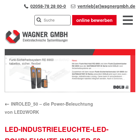
02058-78 28 00-0
vertrieb[at]wagnergmbh.de
online bewerben
INDUSTRIEVERTRETUNG
Previous
UNSER TEAM
Next
WIR ÜBER UNS
KARRIERE
PRODUKTE
PARTNER
←
INROLED_50 – die Power-Beleuchtung
APPLIKATIONEN
von LED2WORK
LÖSUNGEN
KONTAKT
LED-INDUSTRIELEUCHTE-LED-
ANFAHRT