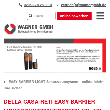
02058-78 28 00-0
vertrieb[at]wagnergmbh.de
online bewerben
INDUSTRIEVERTRETUNG
Previous
UNSER TEAM
Next
WIR ÜBER UNS
KARRIERE
PRODUKTE
PARTNER
←
EASY BARRIER LIGHT Schutzzaunsystem – solide, leicht
APPLIKATIONEN
und sicher
LÖSUNGEN
KONTAKT
DELLA-CASA-RETI-EASY-BARRIER-
ANFAHRT