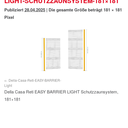
LIGHT-SCHUTZZAUNSYSTEM-181×181
IMPRESSUM
Publiziert
28.04.2025
|
Die gesamte Größe beträgt
181 × 181
DATENSCHUTZ
Pixel
Della-Casa-Reti-EASY-BARRIER-
Light
Della Casa Reti EASY BARRIER LIGHT Schutzzaunsystem,
181×181