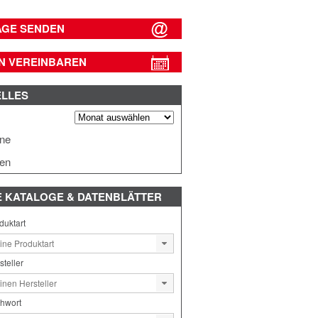
AGE SENDEN
N VEREINBAREN
ELLES
s
ine
en
E
KATALOGE & DATENBLÄTTER
duktart
steller
chwort