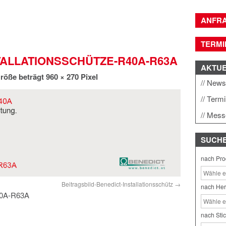
ANFR
TERMI
TALLATIONSSCHÜTZE-R40A-R63A
AKTU
röße beträgt
960 × 270
Pixel
New
Term
Mess
SUCH
nach Pro
Beitragsbild-Benedict-Installationsschütz
nach Her
R40A-R63A
nach Sti