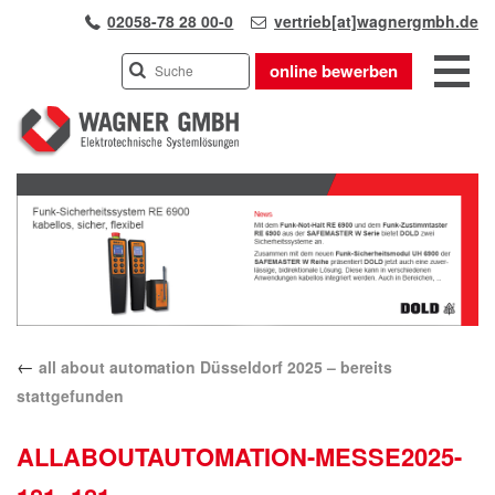
02058-78 28 00-0
vertrieb[at]wagnergmbh.de
online bewerben
INDUSTRIEVERTRETUNG
Previous
UNSER TEAM
Next
WIR ÜBER UNS
KARRIERE
PRODUKTE
PARTNER
←
all about automation Düsseldorf 2025 – bereits
APPLIKATIONEN
stattgefunden
LÖSUNGEN
KONTAKT
ALLABOUTAUTOMATION-MESSE2025-
ANFAHRT