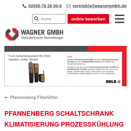
02058-78 28 00-0
vertrieb[at]wagnergmbh.de
online bewerben
INDUSTRIEVERTRETUNG
Previous
UNSER TEAM
Next
WIR ÜBER UNS
KARRIERE
PRODUKTE
PARTNER
←
Pfannenberg Filterlüfter
APPLIKATIONEN
LÖSUNGEN
PFANNENBERG SCHALTSCHRANK
KONTAKT
KLIMATISIERUNG PROZESSKÜHLUNG
ANFAHRT