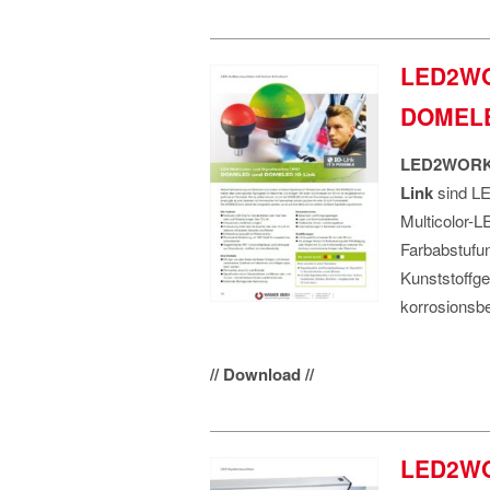
LED2WO
DOMELE
LED2WOR
Link
sind L
Multicolor-L
Farbabstufu
Kunststoffge
korrosionsbe
// Download //
LED2WOR