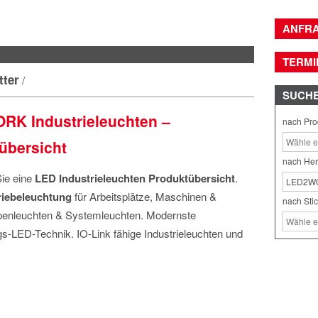
ANFR
TERMI
tter
/
SUCH
K Industrieleuchten –
nach Pro
übersicht
nach Her
Sie eine
LED Industrieleuchten
Produktübersicht
.
riebeleuchtung
für Arbeitsplätze, Maschinen &
nach Sti
penleuchten & Systemleuchten. Modernste
s-LED-Technik. IO-Link fähige Industrieleuchten und