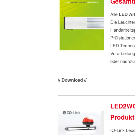
Gesamtk
Alle
LED Arb
Die Leuchten
Handarbeits
Prüfstatione
LED-Technol
Verarbeitung
oder nachzu
// Download //
LED2WO
Produkt
IO-Link Leuc