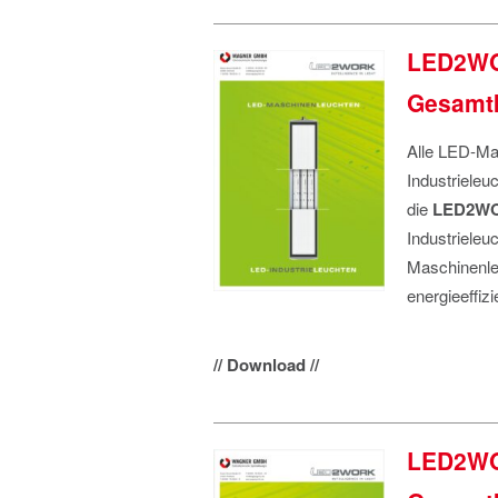
LED2WOR
Gesamtk
Alle LED-Ma
Industrieleu
die
LED2W
Industrieleu
Maschinenleu
energieeffizi
// Download //
LED2WOR