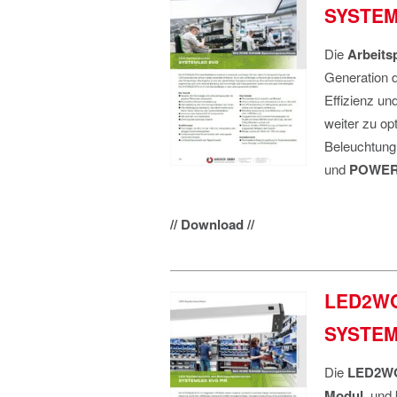
SYSTEM
Die
Arbeits
Generation 
Effizienz un
weiter zu op
Beleuchtung
und
POWE
// Download //
LED2WOR
SYSTEM
Die
LED2W
Modul
und k