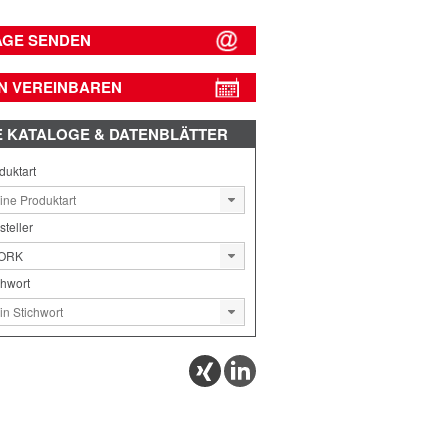
AGE SENDEN
N VEREINBAREN
E
KATALOGE & DATENBLÄTTER
duktart
steller
chwort