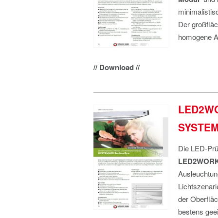
minimalistis
Der großfläc
homogene Au
// Download //
LED2WOR
SYSTEM
Die LED-Prü
LED2WOR
Ausleuchtung
Lichtszenari
der Oberfläc
bestens geei