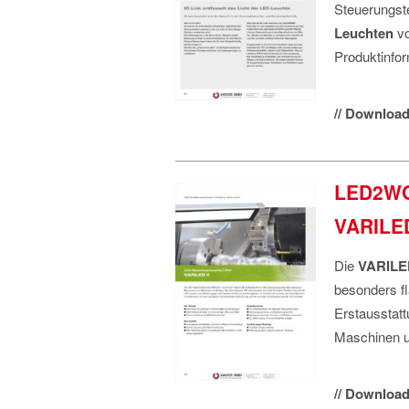
Steuerungst
Leuchten
v
Produktinfo
// Download 
LED2WO
VARILED
Die
VARILED
besonders fl
Erstausstat
Maschinen un
// Download 