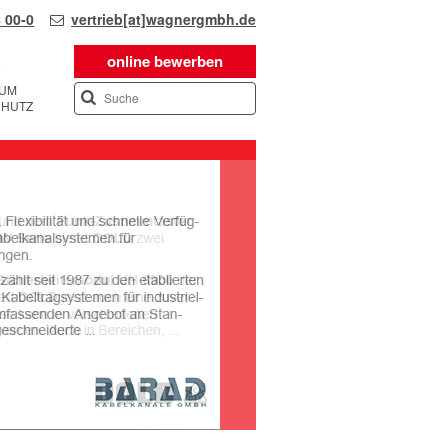
 00-0
vertrieb[at]wagnergmbh.de
online bewerben
SUM
CHUTZ