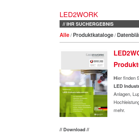
LED2WORK
// IHR SUCHERGEBNIS
Alle
Produktkataloge
Datenblä
/
/
LED2WOR
Produkt
H
ier finden 
LED Indust
Anlagen, Lu
Hochleistung
mehr.
// Download //