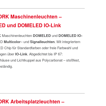
RK Maschinenleuchten –
D und DOMELED IO-Link
K
Maschinenleuchten
DOMELED
und
DOMELED IO-
ED
Multicolor
– und
Signalleuchten
. Mit integriertem
ED Chip für Standardfarben oder freie Farbwahl und
ngen über
IO-Link
. Abgedichtet bis IP 67:
häuse und Lichtkuppel aus Polycarbonat – stoßfest,
ständig.
K Arbeitsplatzleuchten –