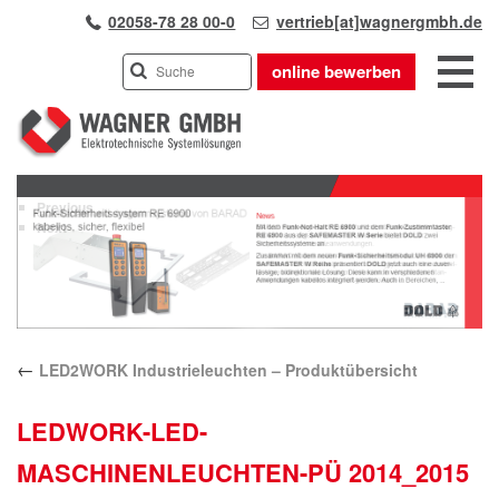
02058-78 28 00-0
vertrieb[at]wagnergmbh.de
online bewerben
INDUSTRIEVERTRETUNG
Previous
UNSER TEAM
Next
WIR ÜBER UNS
KARRIERE
PRODUKTE
PARTNER
←
LED2WORK Industrieleuchten – Produktübersicht
APPLIKATIONEN
LÖSUNGEN
LEDWORK-LED-
KONTAKT
MASCHINENLEUCHTEN-PÜ 2014_2015
ANFAHRT