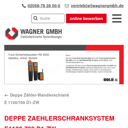
02058-78 28 00-0
vertrieb[at]wagnergmbh.de
online bewerben
INDUSTRIEVERTRETUNG
Previous
UNSER TEAM
Next
WIR ÜBER UNS
KARRIERE
PRODUKTE
PARTNER
←
Deppe Zähler-Wandlerschrank
APPLIKATIONEN
E 1100/700 D1-ZW
LÖSUNGEN
KONTAKT
DEPPE ZAEHLERSCHRANKSYSTEM
ANFAHRT