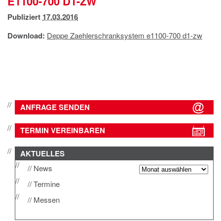
E1100-700 D1-ZW
IMPRESSUM
Publiziert
17.03.2016
DATENSCHUTZ
Download:
Deppe Zaehlerschranksystem e1100-700 d1-zw
ANFRAGE SENDEN
TERMIN VEREINBAREN
AKTUELLES
News
Termine
Messen