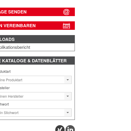
AGE SENDEN
N VEREINBAREN
LOADS
likationsbericht
E
KATALOGE & DATENBLÄTTER
duktart
steller
chwort