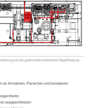
kierung (rot) der gewünschten elektrischen Begleitheizung
n an Armaturen, Flanschen und komplexen
ssgarnituren
zen ausgeschlossen