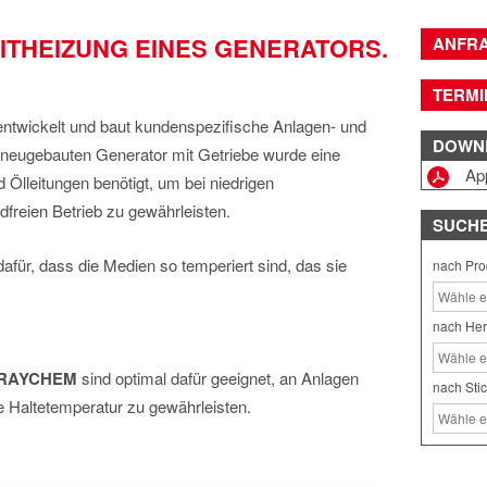
ITHEIZUNG EINES GENERATORS.
ANFR
TERMI
wickelt und baut kundenspezifische Anlagen- und
DOWN
en neugebauten Generator mit Getriebe wurde eine
App
d Ölleitungen benötigt, um bei niedrigen
reien Betrieb zu gewährleisten.
SUCH
dafür, dass die Medien so temperiert sind, das sie
nach Pro
nach Her
 RAYCHEM
sind optimal dafür geeignet, an Anlagen
nach Sti
 Haltetemperatur zu gewährleisten.